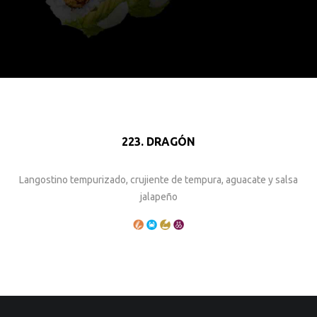
223. DRAGÓN
Langostino tempurizado, crujiente de tempura, aguacate y salsa
jalapeño