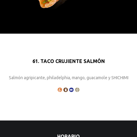
61. TACO CRUJIENTE SALMÓN
Salmón agripicante, philadelphia, mango, guacamole y SHICHIMI
HORARIO