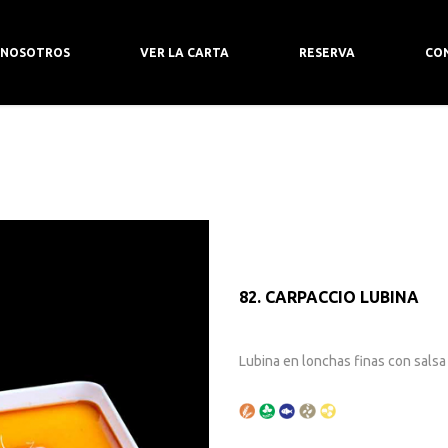
, 29002 Málaga
 NOSOTROS
VER LA CARTA
RESERVA
CO
82. CARPACCIO LUBINA
Lubina en lonchas finas con sals