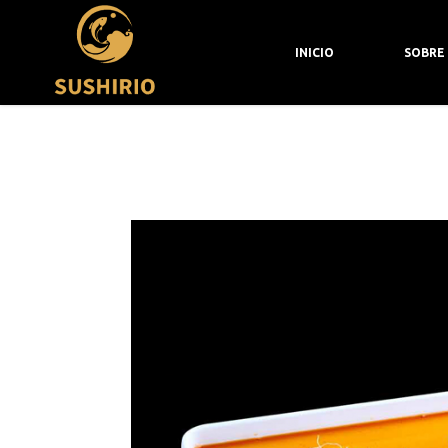
C. Héroe de Sostoa, 8, local 14, Distrito Centro
INICIO
SOBRE